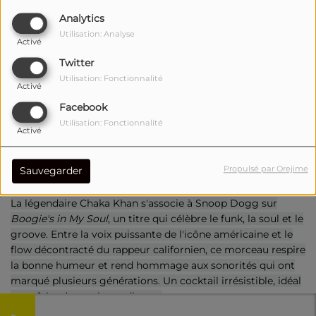
Analytics
Utilisation: Analyse
Activé
Twitter
Utilisation: Fonctionnalité
Activé
Facebook
Utilisation: Fonctionnalité
Activé
Propulsé par Orejime
Sauvegarder
La légendaire Chaka Khan s'associe à Snoop Dogg sur
Boogie's in My Soul
, un titre qui célèbre le funk, la soul et le
groove. Entre la voix puissante de l'icône américaine et le
flow décontracté du rappeur californien, ce morceau respire
la bonne humeur et rend hommage aux sonorités qui ont
marqué plusieurs générations. Un cocktail irrésistible, idéal
pour faire danser les auditeurs.