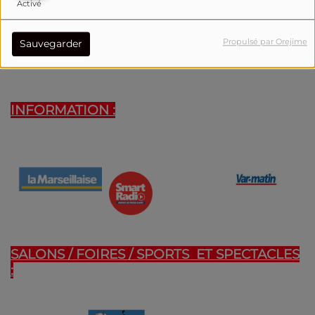
Activé
Propulsé par Orejime
Sauvegarder
INFORMATION :
SALONS / FOIRES / SPORTS ET SPECTACLES
: